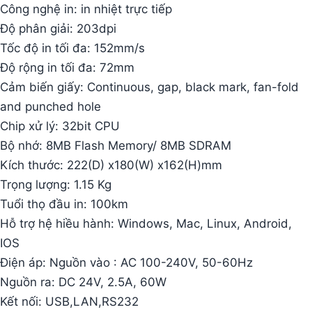
Công nghệ in: in nhiệt trực tiếp
Độ phân giải: 203dpi
Tốc độ in tối đa: 152mm/s
Độ rộng in tối đa: 72mm
Cảm biến giấy: Continuous, gap, black mark, fan-fold
and punched hole
Chip xử lý: 32bit CPU
Bộ nhớ: 8MB Flash Memory/ 8MB SDRAM
Kích thước: 222(D) x180(W) x162(H)mm
Trọng lượng: 1.15 Kg
Tuổi thọ đầu in: 100km
Hỗ trợ hệ hiều hành: Windows, Mac, Linux, Android,
IOS
Điện áp: Nguồn vào : AC 100-240V, 50-60Hz
Nguồn ra: DC 24V, 2.5A, 60W
Kết nối: USB,LAN,RS232