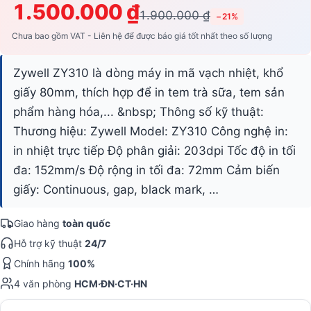
1.500.000 ₫
1.900.000 ₫
−21%
Chưa bao gồm VAT - Liên hệ để được báo giá tốt nhất theo số lượng
Zywell ZY310 là dòng máy in mã vạch nhiệt, khổ
giấy 80mm, thích hợp để in tem trà sữa, tem sản
phẩm hàng hóa,... &nbsp; Thông số kỹ thuật:
Thương hiệu: Zywell Model: ZY310 Công nghệ in:
in nhiệt trực tiếp Độ phân giải: 203dpi Tốc độ in tối
đa: 152mm/s Độ rộng in tối đa: 72mm Cảm biến
giấy: Continuous, gap, black mark, …
Giao hàng
toàn quốc
Hỗ trợ kỹ thuật
24/7
Chính hãng
100%
4 văn phòng
HCM·ĐN·CT·HN