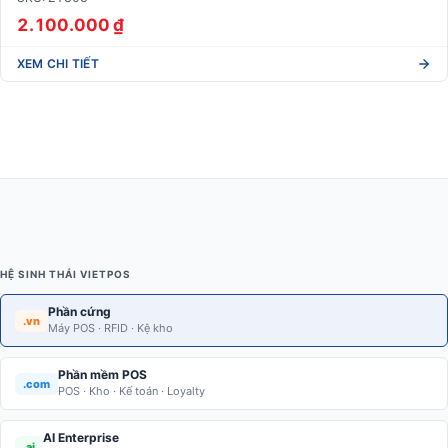
2.100.000 ₫
XEM CHI TIẾT
HỆ SINH THÁI VIETPOS
Phần cứng
.vn
Máy POS · RFID · Kệ kho
Phần mềm POS
.com
POS · Kho · Kế toán · Loyalty
AI Enterprise
.ai