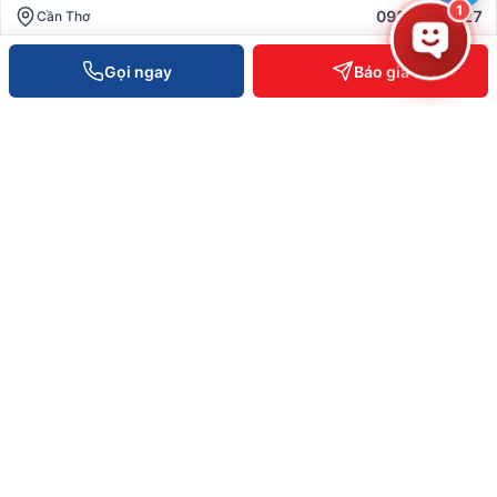
1
0931 777 527
Cần Thơ
Gọi ngay
Báo giá
0937 845 333
Hà Nội
Hotline toàn quốc —
0935 498 384
Hỗ trợ KT 24/7 —
0932 555 260
Phản ánh dịch vụ —
0796 700 777
info@vietpos.vn
CHỨNG NHẬN & UY TÍN
ISO 9001:2015
CE/RoHS thiết bị
Bảo hành 12-36 tháng
6+ năm phục vụ B2B
© 2026 Việt POS — Việt Đức Trí Group. Mọi quyền được bảo lưu.