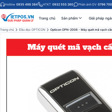
Hotline
0935 498 384
HTKT
0932 555 260
Phản ánh DV
0796 700
Trang chủ
Sản phẩm
Giải pháp ngà
Trang chủ
Đầu đọc OPTICON
Opticon OPN-2006 - Máy quét mã vạch cầ