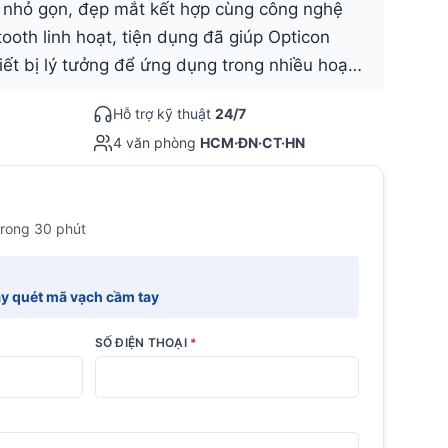
ế nhỏ gọn, đẹp mắt kết hợp cùng công nghệ
ooth linh hoạt, tiện dụng đã giúp Opticon
ết bị lý tưởng để ứng dụng trong nhiều hoạ…
Hỗ trợ kỹ thuật
24/7
4 văn phòng
HCM·ĐN·CT·HN
trong 30 phút
 quét mã vạch cầm tay
SỐ ĐIỆN THOẠI
*