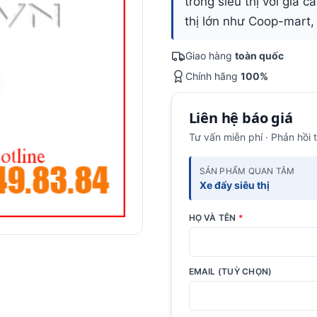
trong siêu thị với giá 
thị lớn như Coop-mart,
Giao hàng
toàn quốc
Chính hãng
100%
Liên hệ báo giá
Tư vấn miễn phí · Phản hồi 
SẢN PHẨM QUAN TÂM
Xe đẩy siêu thị
HỌ VÀ TÊN
*
EMAIL (TUỲ CHỌN)