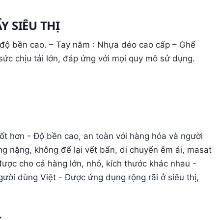
 SIÊU THỊ
ó độ bền cao. – Tay nắm : Nhựa dẻo cao cấp – Ghế
ức chịu tải lớn, đáp ứng với mọi quy mô sử dụng.
tốt hơn - Độ bền cao, an toàn với hàng hóa và người
g nặng, không để lại vết bẩn, di chuyển êm ái, masat
được cho cả hàng lớn, nhỏ, kích thước khác nhau -
ời dùng Việt - Được ứng dụng rộng rãi ở siêu thị,