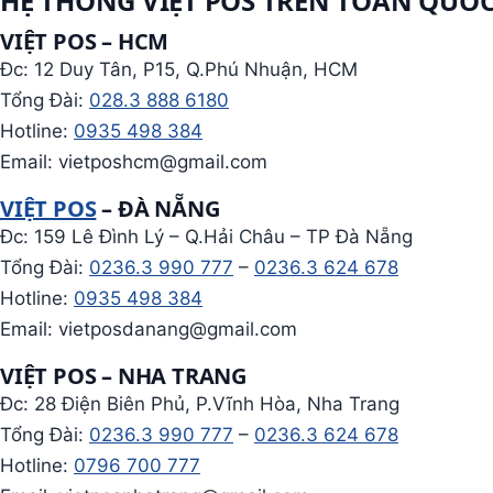
HỆ THỐNG VIỆT POS TRÊN TOÀN QUỐ
VIỆT POS – HCM
Đc: 12 Duy Tân, P15, Q.Phú Nhuận, HCM
Tổng Đài:
028.3 888 6180
Hotline:
0935 498 384
Email: vietposhcm@gmail.com
VIỆT POS
– ĐÀ NẴNG
Đc: 159 Lê Đình Lý – Q.Hải Châu – TP Đà Nẵng
Tổng Đài:
0236.3 990 777
–
0236.3 624 678
Hotline:
0935 498 384
Email: vietposdanang@gmail.com
VIỆT POS – NHA TRANG
Đc: 28 Điện Biên Phủ, P.Vĩnh Hòa, Nha Trang
Tổng Đài:
0236.3 990 777
–
0236.3 624 678
Hotline:
0796 700 777