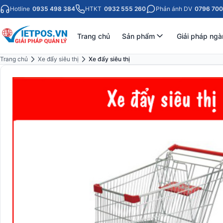
Hotline
0935 498 384
HTKT
0932 555 260
Phản ánh DV
0796 700
Trang chủ
Sản phẩm
Giải pháp ngà
Trang chủ
Xe đẩy siêu thị
Xe đẩy siêu thị