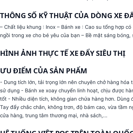
THÔNG SỐ KỸ THUẬT CỦA DÒNG XE ĐẨY
– Chất liệu khung : Inox – Bánh xe : Cao su tổng hợp c
ngồi trong xe cho bé yêu của bạn – Bề mặt sáng bóng, s
HÌNH ẢNH THỰC TẾ XE ĐẨY SIÊU THỊ
ƯU ĐIỂM CỦA SẢN PHẨM
- Dung tích lớn, tải trọng lớn nên chuyên chở hàng hóa 
sử dụng - Bánh xe xoay chuyển linh hoạt, chịu được hàn
tốt - Nhiều diện tích, không gian chứa hàng hơn. Dùng 
Tay đẩy chắc chắn, không trơn, độ bám cao, vừa tầm ngư
cửa hàng, trung tâm thương mại, nhà sách,...