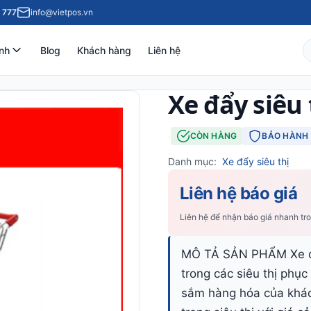
 777
info@vietpos.vn
nh
Blog
Khách hàng
Liên hệ
Xe đẩy siêu 
·
CÒN HÀNG
BẢO HÀNH 
Danh mục:
Xe đẩy siêu thị
Liên hệ báo giá
Liên hệ để nhận báo giá nhanh tr
MÔ TẢ SẢN PHẨM Xe đẩy
trong các siêu thị phục
sắm hàng hóa của khác