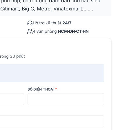
cả phù hợp, chất lượng đảm bảo cho các siêu
 Citimart, Big C, Metro, Vinatexmart,….…
Hỗ trợ kỹ thuật
24/7
4 văn phòng
HCM·ĐN·CT·HN
trong 30 phút
SỐ ĐIỆN THOẠI
*