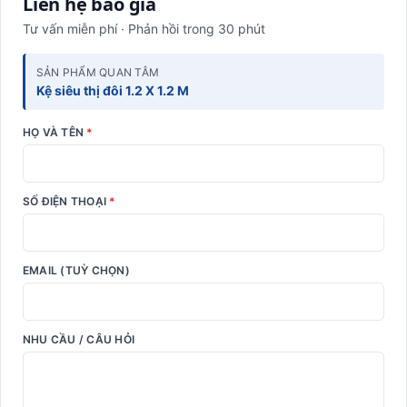
Liên hệ báo giá
Tư vấn miễn phí · Phản hồi trong 30 phút
SẢN PHẨM QUAN TÂM
Kệ siêu thị đôi 1.2 X 1.2 M
HỌ VÀ TÊN
*
SỐ ĐIỆN THOẠI
*
EMAIL (TUỲ CHỌN)
NHU CẦU / CÂU HỎI