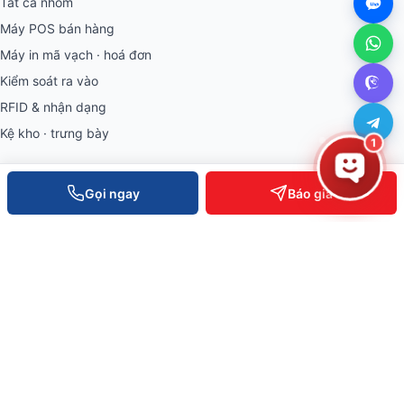
Tất cả nhóm
Máy POS bán hàng
Máy in mã vạch · hoá đơn
Kiểm soát ra vào
RFID & nhận dạng
Kệ kho · trưng bày
1
THÔNG TIN
Gọi ngay
Báo giá
Về Việt POS
Khách hàng tiêu biểu
Bài viết & tin tức
Tuyển dụng
Câu hỏi thường gặp
Chính sách bảo hành
Chính sách bảo mật
VĂN PHÒNG TOÀN QUỐC