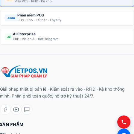
Máy POS · RFID · Kệ kho
Phần mềm POS
.com
POS · Kho · Kế toán · Loyalty
AI Enterprise
.ai
ERP · Vision AI · Bot Telegram
Giải pháp thiết bị bán lẻ · Kiểm soát ra vào · RFID · Kệ kho thông
minh. Phân phối toàn quốc, hỗ trợ kỹ thuật 24/7.
SẢN PHẨM