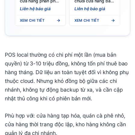
cửa hàng phân phối
chuỗi cửa hàng bán
gas Việt POS — Đơn
lẻ — Việt POS đa chi
Liên hệ báo giá
Liên hệ báo giá
giao gas, công nợ
nhánh
đại lý, tuyến bán
XEM CHI TIẾT
XEM CHI TIẾT
hàng
POS local thường có chi phí một lần (mua bản
quyền) từ 3-10 triệu đồng, không tốn phí thuê bao
hàng tháng. Dữ liệu an toàn tuyệt đối vì không phụ
thuộc cloud. Nhưng khó đồng bộ giữa các chi
nhánh, không tự động backup từ xa, và cần cập
nhật thủ công khi có phiên bản mới.
Phù hợp với: cửa hàng tạp hóa, quán cà phê nhỏ,
cửa hàng thời trang độc lập, kho hàng không cần
quản lý đa chi nhánh.