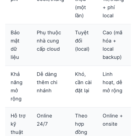
(một
+ phí
lần)
local
Bảo
Phụ thuộc
Tuyệt
Cao (mã
mật
nhà cung
đối
hóa +
dữ
cấp cloud
(local)
local
liệu
backup)
Khả
Dễ dàng
Khó,
Linh
năng
thêm chi
cần cài
hoạt, dễ
mở
nhánh
đặt lại
mở rộng
rộng
Hỗ trợ
Online
Theo
Online +
kỹ
24/7
hợp
onsite
thuật
đồng