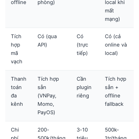
offline
phòng)
local khi
mất
mạng)
Tích
Có (qua
Có
Có (cả
hợp
API)
(trực
online và
mã
tiếp)
local)
vạch
Thanh
Tích hợp
Cần
Tích hợp
toán
sẵn
plugin
sẵn +
đa
(VNPay,
riêng
offline
kênh
Momo,
fallback
PayOS)
Chi
200-
3-10
500k-
phí
500k/tháng
triệu
1tr/tháng