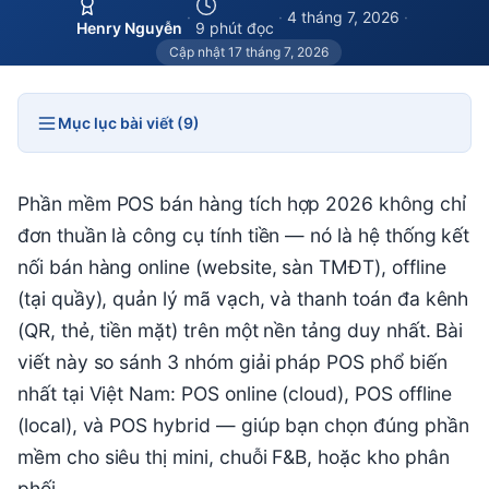
·
·
4 tháng 7, 2026
·
Henry Nguyễn
9 phút đọc
Cập nhật 17 tháng 7, 2026
Mục lục bài viết (9)
Phần mềm POS bán hàng tích hợp 2026 không chỉ
đơn thuần là công cụ tính tiền — nó là hệ thống kết
nối bán hàng online (website, sàn TMĐT), offline
(tại quầy), quản lý mã vạch, và thanh toán đa kênh
(QR, thẻ, tiền mặt) trên một nền tảng duy nhất. Bài
viết này so sánh 3 nhóm giải pháp POS phổ biến
nhất tại Việt Nam: POS online (cloud), POS offline
(local), và POS hybrid — giúp bạn chọn đúng phần
mềm cho siêu thị mini, chuỗi F&B, hoặc kho phân
phối.