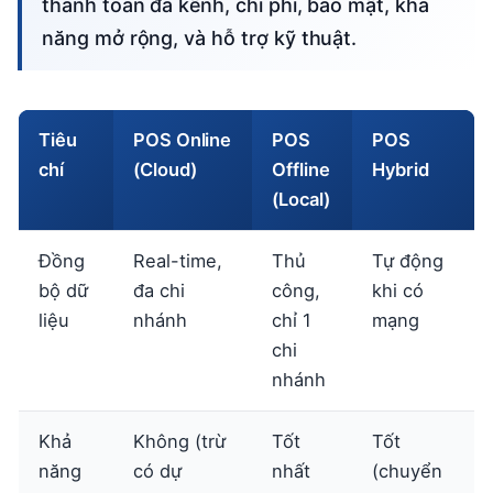
thanh toán đa kênh, chi phí, bảo mật, khả
năng mở rộng, và hỗ trợ kỹ thuật.
Tiêu
POS Online
POS
POS
chí
(Cloud)
Offline
Hybrid
(Local)
Đồng
Real-time,
Thủ
Tự động
bộ dữ
đa chi
công,
khi có
liệu
nhánh
chỉ 1
mạng
chi
nhánh
Khả
Không (trừ
Tốt
Tốt
năng
có dự
nhất
(chuyển