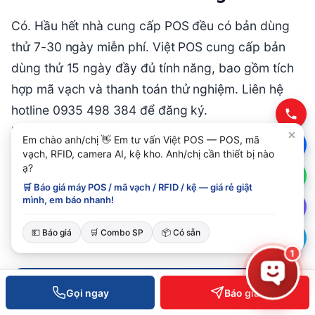
Có. Hầu hết nhà cung cấp POS đều có bản dùng
thử 7-30 ngày miễn phí. Việt POS cung cấp bản
dùng thử 15 ngày đầy đủ tính năng, bao gồm tích
hợp mã vạch và thanh toán thử nghiệm. Liên hệ
hotline 0935 498 384 để đăng ký.
Bạn cần tư vấn chọn phần mềm POS bán hàng tích
Em chào anh/chị 👋 Em tư vấn Việt POS — POS, mã
hợp phù hợp với quy mô và ngân sách? Gọi ngay
vạch, RFID, camera AI, kệ kho. Anh/chị cần thiết bị nào
ạ?
hotline
0935 498 384
hoặc email info@vietpos.vn
🛒 Báo giá máy POS / mã vạch / RFID / kệ — giá rẻ giật
để được hỗ trợ miễn phí. Việt POS — Giải pháp
mình, em báo nhanh!
POS toàn diện cho doanh nghiệp Việt.
💵 Báo giá
🛒 Combo SP
📦 Có sẵn
1
Gọi ngay
Báo giá