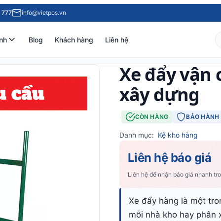
 777
info@vietpos.vn
nh
Blog
Khách hàng
Liên hệ
Xe đẩy vận 
xây dựng
·
CÒN HÀNG
BẢO HÀNH 
Danh mục:
Kệ kho hàng
Liên hệ báo giá
Liên hệ để nhận báo giá nhanh tr
Xe đẩy hàng là một tro
mỗi nhà kho hay phân 