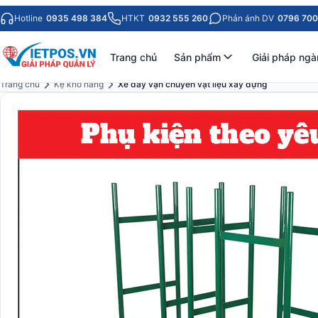
Hotline
0935 498 384
HTKT
0932 555 260
Phản ánh DV
0796 700
Trang chủ
Sản phẩm
Giải pháp ngà
Trang chủ
Kệ kho hàng
Xe đẩy vận chuyển vật liệu xây dựng