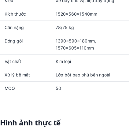
Kiểu
Xe đẩy chở vật liệu xây dựng
Kích thước
1520x560x1540mm
Cân nặng
78/75 kg
Đóng gói
1390x590x180mm,
1570x605x110mm
Vật chất
Kim loại
Xử lý bề mặt
Lớp bột bao phủ bên ngoài
MOQ
50
Hình ảnh thực tế